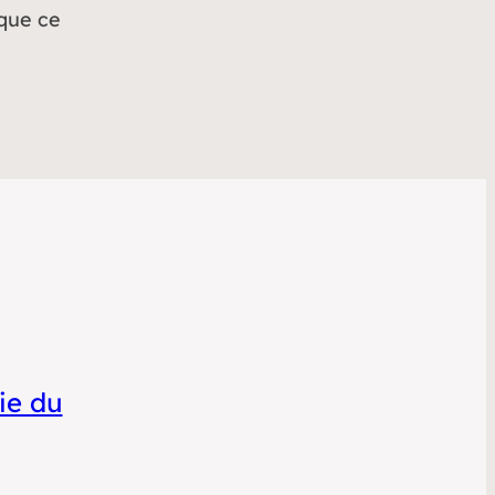
 que ce
tat et les
ueillir les
asso
·
tie du
5, le
 rue de
sonnee sont