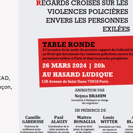
CAD,
nçon,