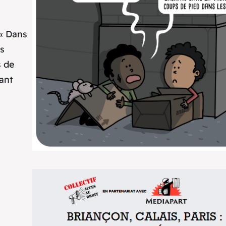
 « Dans
es
s de
rant