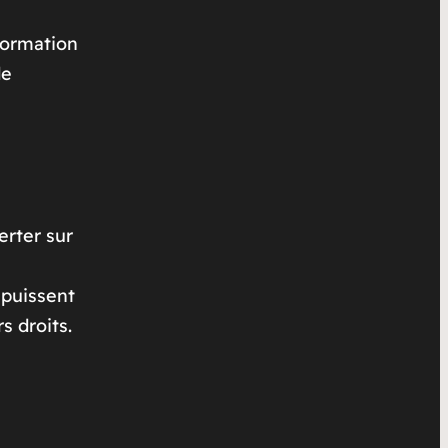
nformation
de
erter sur
 puissent
s droits.