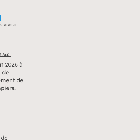
icières à
6 Août
ût 2026 à
s de
moment de
piers.
t de