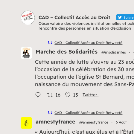
CAD – Collectif Accès au Droit
Suivre
Observatoire des violences institutionnelles et pol
l’encontre des personnes en situation d’exclusion
CAD – Collectif Accès au Droit Retweeté
Marche des Solidarités
@msolidarites
·
Cette année de lutte s’ouvre au 23 ao
l’occasion de la célébration des 30 an
l’occupation de l’église St Bernard, 
naissance du mouvement des Sans-Pa
16
13
Twitter
CAD – Collectif Accès au Droit Retweeté
amnestyfrance
@amnestyfrance
·
6 Août
« Aujourd’hui, c’est aux élus et à l’Éta